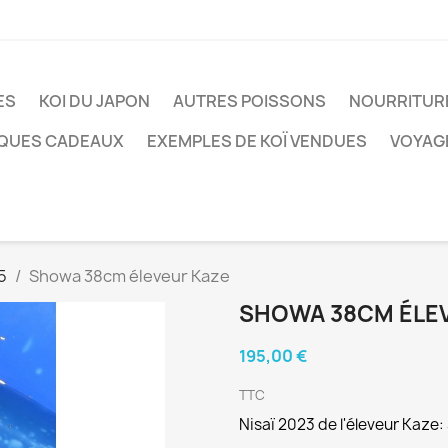
ES
KOI DU JAPON
AUTRES POISSONS
NOURRITUR
QUES CADEAUX
EXEMPLES DE KOÏ VENDUES
VOYAG
5
Showa 38cm éleveur Kaze
SHOWA 38CM ÉLE
195,00 €
TTC
Nisaï 2023 de l'éleveur Kaze: