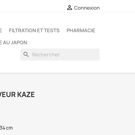

Connexion
E
FILTRATION ET TESTS
PHARMACIE
E AU JAPON
search
VEUR KAZE
 34 cm