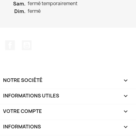
Sam.
fermé temporairement
Dim.
fermé
Facebook
YouTube
NOTRE SOCIÉTÉ

INFORMATIONS UTILES

VOTRE COMPTE

INFORMATIONS
keyboard_arrow_down