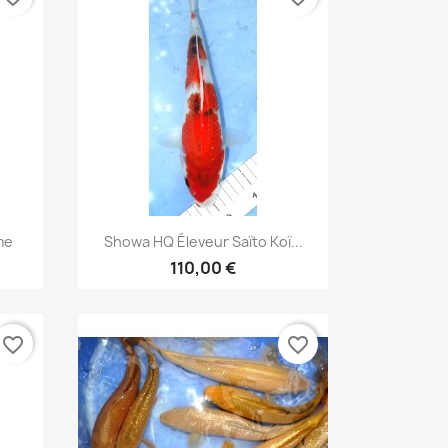
Aperçu rapide

me
Showa HQ Éleveur Saïto Koï...
110,00 €
favorite_border
favorite_border