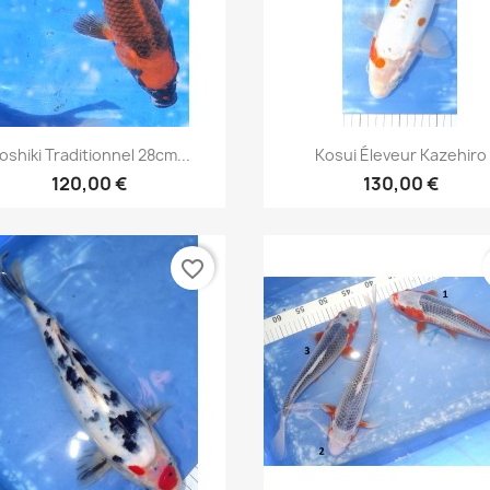
Aperçu rapide
Aperçu rapide


oshiki Traditionnel 28cm...
Kosui Éleveur Kazehiro
120,00 €
130,00 €
favorite_border