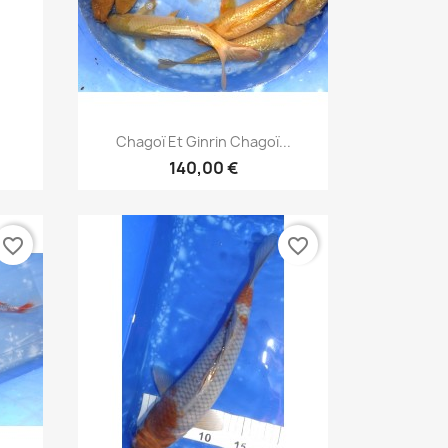
Aperçu rapide

Chagoï Et Ginrin Chagoï...
140,00 €
favorite_border
favorite_border