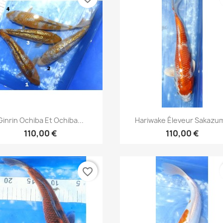
Aperçu rapide
Aperçu rapide


Ginrin Ochiba Et Ochiba...
Hariwake Éleveur Sakazu
110,00 €
110,00 €
favorite_border