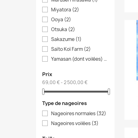
Miyatora
(2)
Ooya
(2)
Otsuka
(2)
Sakazume
(1)
Saïto Koï Farm
(2)
Yamasan (dont voilées)
(3)
Prix
69,00 € - 2 500,00 €
Type de nageoires
Nageoires normales
(32)
Nageoires voilées
(3)