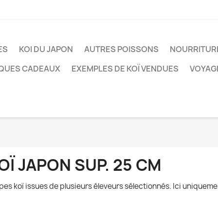
ES
KOI DU JAPON
AUTRES POISSONS
NOURRITUR
QUES CADEAUX
EXEMPLES DE KOÏ VENDUES
VOYAG
OÏ JAPON SUP. 25 CM
pes koï issues de plusieurs éleveurs sélectionnés. Ici uniqueme