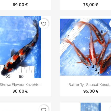
69,00 €
75,00 €
favorite_border
Aperçu rapide
Aperçu rapide


Showa Éleveur Kazehiro
Butterfly : Shusui, Kosui,.
80,00 €
95,00 €
favorite_border