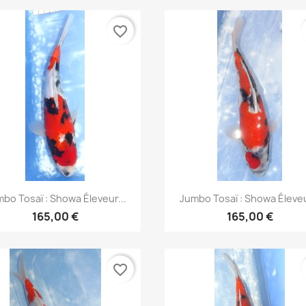
favorite_border
Aperçu rapide
Aperçu rapide


bo Tosaï : Showa Éleveur...
Jumbo Tosaï : Showa Éleveu
165,00 €
165,00 €
favorite_border