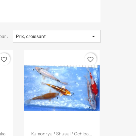

par :
Prix, croissant
favorite_border
favorite_border
Aperçu rapide

uka
Kumonryu / Shusui / Ochiba...