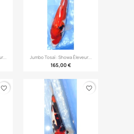
Aperçu rapide

r...
Jumbo Tosaï : Showa Éleveur...
165,00 €
favorite_border
favorite_border