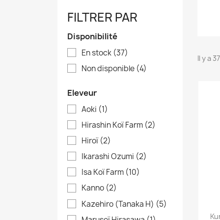
FILTRER PAR
Disponibilité
En stock
(37)
Il y a 
Non disponible
(4)
Eleveur
Aoki
(1)
Hirashin Koï Farm
(2)
Hiroï
(2)
Ikarashi Ozumi
(2)
Isa Koï Farm
(10)
Kanno
(2)
Kazehiro (Tanaka H)
(5)
Ku
Maruseï Hirasawa
(1)