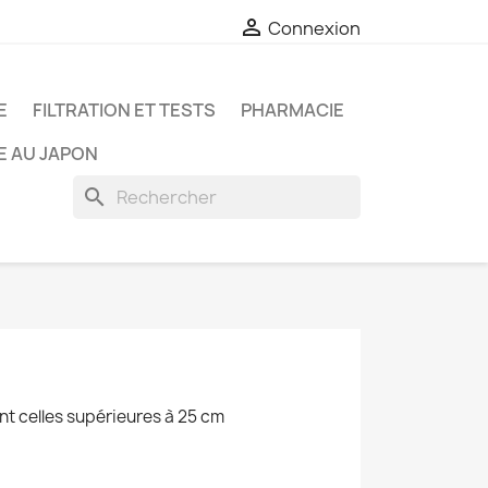

Connexion
E
FILTRATION ET TESTS
PHARMACIE
E AU JAPON
search
nt celles supérieures à 25 cm