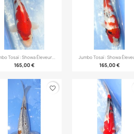
Aperçu rapide
Aperçu rapide


bo Tosaï : Showa Éleveur...
Jumbo Tosaï : Showa Éleveu
165,00 €
165,00 €
favorite_border