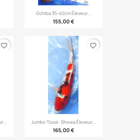
Aperçu rapide

Ochiba 35-40cm Éleveur...
155,00 €
favorite_border
favorite_border
Aperçu rapide

r...
Jumbo Tosaï : Showa Éleveur...
165,00 €