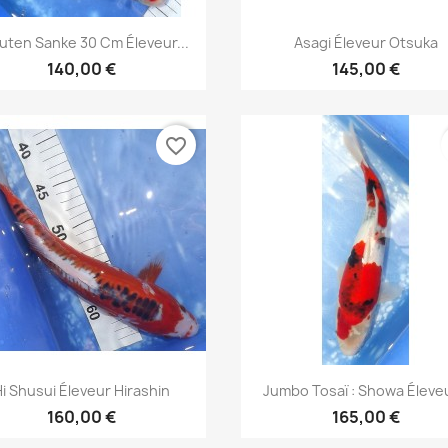
Aperçu rapide
Aperçu rapide


uten Sanke 30 Cm Éleveur...
Asagi Éleveur Otsuka
140,00 €
145,00 €
favorite_border
Aperçu rapide
Aperçu rapide


i Shusui Éleveur Hirashin
Jumbo Tosaï : Showa Éleveu
160,00 €
165,00 €