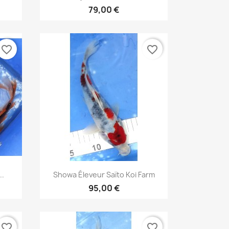
79,00 €
favorite_border
favorite_border
Aperçu rapide

..
Showa Éleveur Saïto Koi Farm
95,00 €
favorite_border
favorite_border