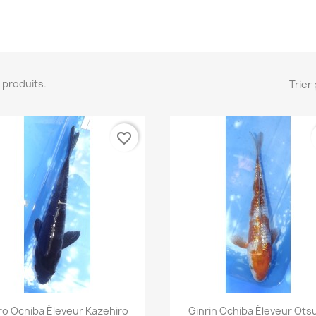
37 produits.
Trier 
favorite_border
Aperçu rapide
Aperçu rapide


ro Ochiba Éleveur Kazehiro
Ginrin Ochiba Éleveur Ots