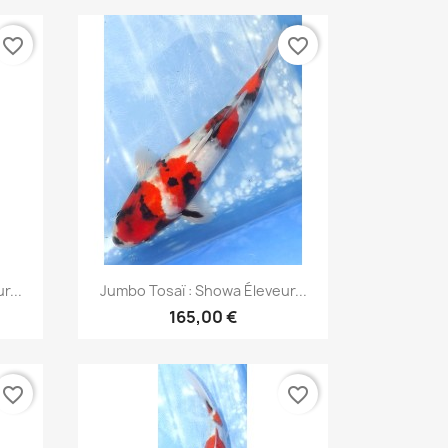
favorite_border
favorite_border
Aperçu rapide

r...
Jumbo Tosaï : Showa Éleveur...
165,00 €
favorite_border
favorite_border